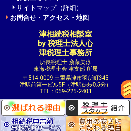
サイトマップ（詳細）
お問合せ・アクセス・地図
津相続税相談室
by 税理士法人心
津税理士事務所
所長税理士 斎藤美淳
東海税理士会 津支部 所属
〒514-0009 三重県津市羽所町345
津駅前第一ビル5F（津駅徒歩0.5分）
TEL：059-225-2403